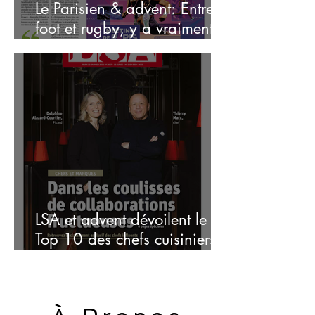
Le Parisien & advent: Entre
foot et rugby, y a vraiment
match ?
LSA et advent dévoilent le
Top 10 des chefs cuisiniers
Français les plus populaires
et influents