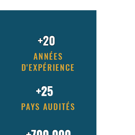
+20
ANNÉES
D'EXPÉRIENCE
+25
PAYS AUDITÉS
+700.000